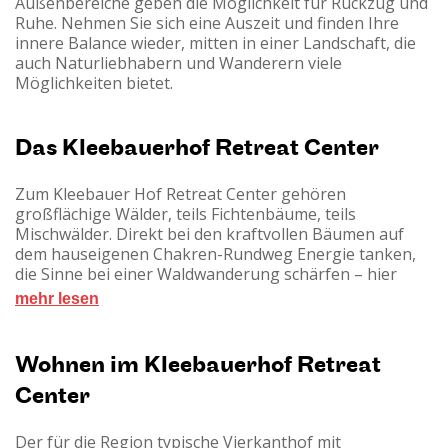
Außenbereiche geben die Möglichkeit für Rückzug und
Ruhe. Nehmen Sie sich eine Auszeit und finden Ihre
innere Balance wieder, mitten in einer Landschaft, die
auch Naturliebhabern und Wanderern viele
Möglichkeiten bietet.
Das Kleebauerhof Retreat Center
Zum Kleebauer Hof Retreat Center gehören
großflächige Wälder, teils Fichtenbäume, teils
Mischwälder. Direkt bei den kraftvollen Bäumen auf
dem hauseigenen Chakren-Rundweg Energie tanken,
die Sinne bei einer Waldwanderung schärfen – hier
liegt die Natur den Besuchern zu Füßen. Vom
mehr lesen
Naturbadeteich aus schweift der Blick in die Ferne zur
sanft-hügeligen Landschaft des Mühlviertels. Stärken
Sie Ihr Immunsystem mit einem Besuch in der
Wohnen im Kleebauerhof Retreat
Zirbenholz-Sauna oder einer kräftigenden Massage.
Center
Eine Besonderheit zeichnet den Kleebauerhof aus: er
ist das Zuhause vieler Tiere wie Ponys, kuscheligen
Alpakas, Katzen (freilaufend), Meerschweinchen und
Der für die Region typische Vierkanthof mit