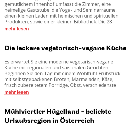
sogar zweier exotischer Stachelschweine.
gemütlichem Innenhof umfasst die Zimmer, eine
heimelige Gaststube, die Yoga- und Seminarräume,
einen kleinen Laden mit heimischen und spirituellen
Produkten, sowie einer kleinen Bibliothek. Die 28
Zimmer sind im ländlichen Stil eingerichtet. Es gibt
mehr lesen
Zimmer mit Blick in den Innenhof (mit Dusche/WC und
Föhn) oder mit Blick in die Landschaft (mit Dusche und
Badewanne/WC und Föhn). Im Blockhaus, dem
Die leckere vegetarisch-vegane Küche
ehemaligen Getreidespeicher, das etwas abseits im
Garten des Vierkanthofes steht, wohnen
Es erwartet Sie eine moderne vegetarisch-vegane
Sie komfortabel auf stattlichen 2 Etagen mit ca. 50 qm.
Küche mit regionalen und saisonalen Gerichten.
Im Erdgeschoss befindet sich ein Tisch mit Sitzecke und
Beginnen Sie den Tag mit einem Wohlfühl-Frühstück
einer kuscheligen Couch, im ersten Stock das
mit selbstgebackenen Broten, Marmeladen, Käse,
Doppelbett und ein großzügiges Bad/WC. Alle Zimmer
frisch zubereitetem Porridge, Obst, verschiedenste
sind bewusst TV-frei gehalten. Das gesamte Haus ist
Milchsorten, frischem Joghurt, geschmackvollen
ein Nichtraucherhaus, eine Raucherecke steht zur
mehr lesen
Fruchtsäften, köstlichen Aufstrichen, frisch gebrühtem
Verfügung.
Kaffee und verschiedenen Teesorten. Am Mittag gibt es
ein leichtes Essen mit einer wärmenden Suppe sowie
Mühlviertler Hügelland - beliebte
kreative Aufstriche mit Brot oder Gebäck. Lassen Sie
Urlaubsregion in Österreich
sich von der Vielfalt der vegetarischen und veganen
Küche beim Abendessen in Buffetform überraschen.