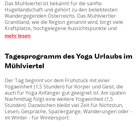
Ganztags gibt es frisches Obst, Wasser und Tee zur
Das Mühlviertel ist bekannt für die sanfte
freien Entnahme. Andere Getränke (alkoholfrei und
Hügellandschaft und gehört zu den beliebtesten
alkoholisch) sind gegen Bezahlung vor Ort erhältlich.
Wandergegenden Österreichs. Das Mühlviertler
Gegen Anmeldung kann auf laktosefreie und
Granitland, wie die Region genannt wird, birgt viele
glutenfreie Ernährung eingeschränkt eingegangen
Kraftplätze, hochgelegene Aussichtspunkte und
werden.
ausgezeichnete Wanderwege. Die beliebte
mehr lesen
„Mühltalrunde“ und ein Panoramawanderweg führen
direkt am Haus vorbei, entlang von Fichtenwäldern,
kleinen Bächen und Wiesenlandschaften. Weitere
Tagesprogramm des Yoga Urlaubs im
beliebte Freizeitaktivitäten: Mountainbiken, Nordic
Mühlviertel
Walken, Reiten und im Winter Schneeschuhwandern
und Langlaufen.
Der Tag beginnt vor dem Frühstück mit einer
Yogaeinheit (1,5 Stunden) für Körper und Geist, die
auch für Yoga Anfänger gut geeignet ist. Am späten
Nachmittag folgt eine weitere Yogaeinheit (1,5
Stunden). Dazwischen bleibt viel Zeit für Nichtstun,
Lesen, Gespräche, Spaziergänge, Wanderungen oder -
im Winter - für Wintersport.