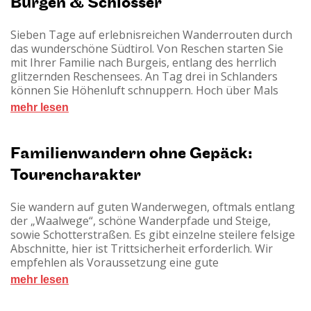
Burgen & Schlösser
Sieben Tage auf erlebnisreichen Wanderrouten durch
das wunderschöne Südtirol. Von Reschen starten Sie
mit Ihrer Familie nach Burgeis, entlang des herrlich
glitzernden Reschensees. An Tag drei in Schlanders
können Sie Höhenluft schnuppern. Hoch über Mals
entlang des Malser Oberwaals verläuft die
mehr lesen
Wanderroute über den Tartscher Bichl zum
„Ganglegg“. Damit die Strecke für die kleinen
Wanderfüße nicht zu weitläufig wird, ist an Tag drei
Familienwandern ohne Gepäck:
und vier unter anderem ein Fahrt mit der
Tourencharakter
Vinschgaubahn geplant. In Naturns und Partschnis bis
Meran säumen willkommene Abkühlungsmöglichkeiten
den Weg. Und dann heißt es nur noch: Badehose oder
Sie wandern auf guten Wanderwegen, oftmals entlang
Bikini an und rauf auf die Wasserrutsche!
der „Waalwege“, schöne Wanderpfade und Steige,
sowie Schotterstraßen. Es gibt einzelne steilere felsige
Abschnitte, hier ist Trittsicherheit erforderlich. Wir
empfehlen als Voraussetzung eine gute
Grundkondition und Wandererfahrung. Kinder sollten
mehr lesen
es gewohnt sein, 3 bis 5 Stunden am Stück zu
wandern. Genaue Kilometer- und Höhenangaben