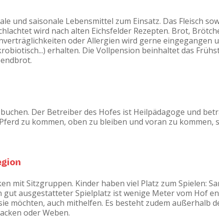
le und saisonale Lebensmittel zum Einsatz. Das Fleisch sow
hlachtet wird nach alten Eichsfelder Rezepten. Brot, Bröt
erträglichkeiten oder Allergien wird gerne eingegangen u
biotisch...) erhalten. Die Vollpension beinhaltet das Früh
bendbrot.
 buchen. Der Betreiber des Hofes ist Heilpädagoge und be
fs Pferd zu kommen, oben zu bleiben und voran zu kommen, 
egion
ken mit Sitzgruppen. Kinder haben viel Platz zum Spielen: S
n gut ausgestatteter Spielplatz ist wenige Meter vom Hof 
 sie möchten, auch mithelfen. Es besteht zudem außerhalb d
backen oder Weben.