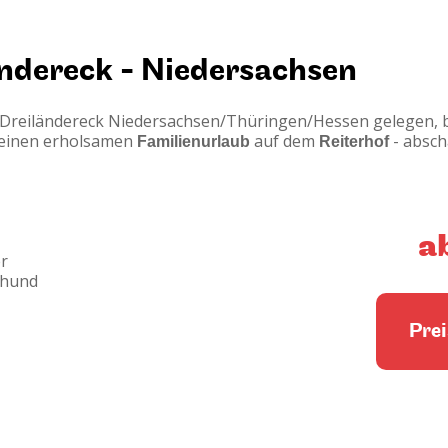
ndereck - Niedersachsen
 Dreiländereck Niedersachsen/Thüringen/Hessen gelegen, b
 einen erholsamen
Familienurlaub
auf dem
Reiterhof
- absch
a
r
ofhund
Prei